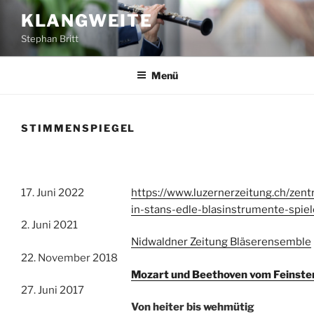
Zum
KLANGWEITE
Inhalt
Stephan Britt
springen
Menü
STIMMENSPIEGEL
17. Juni 2022
https://www.luzernerzeitung.ch/zent
in-stans-edle-blasinstrumente-spie
2. Juni 2021
Nidwaldner Zeitung Bläserensemble
22. November 2018
Mozart und Beethoven vom Feinsten
27. Juni 2017
Von heiter bis wehmütig